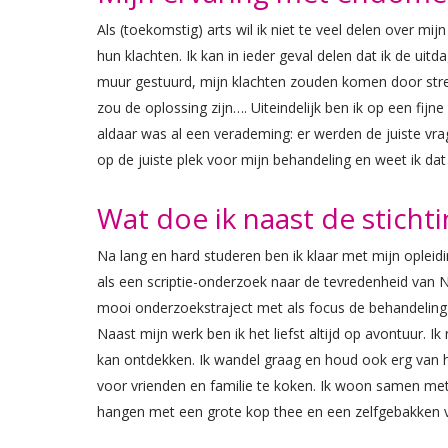
Als (toekomstig) arts wil ik niet te veel delen over m
hun klachten. Ik kan in ieder geval delen dat ik de ui
muur gestuurd, mijn klachten zouden komen door stres
zou de oplossing zijn…. Uiteindelijk ben ik op een fi
aldaar was al een verademing: er werden de juiste vrag
op de juiste plek voor mijn behandeling en weet ik d
Wat doe ik naast de sticht
Na lang en hard studeren ben ik klaar met mijn oplei
als een scriptie-onderzoek naar de tevredenheid van
mooi onderzoekstraject met als focus de behandelin
Naast mijn werk ben ik het liefst altijd op avontuur. I
kan ontdekken. Ik wandel graag en houd ook erg van ha
voor vrienden en familie te koken. Ik woon samen met 
hangen met een grote kop thee en een zelfgebakken 