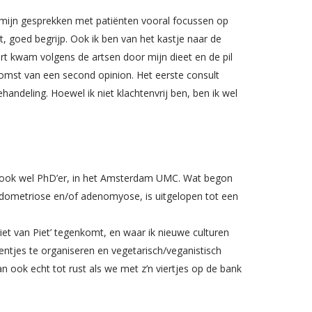
ns mijn gesprekken met patiënten vooral focussen op
t, goed begrijp. Ook ik ben van het kastje naar de
rt kwam volgens de artsen door mijn dieet en de pil
tkomst van een second opinion. Het eerste consult
andeling. Hoewel ik niet klachtenvrij ben, ben ik wel
r, ook wel PhD’er, in het Amsterdam UMC. Wat begon
ndometriose en/of adenomyose, is uitgelopen tot een
riet van Piet’ tegenkomt, en waar ik nieuwe culturen
entjes te organiseren en vegetarisch/veganistisch
 ook echt tot rust als we met z’n viertjes op de bank