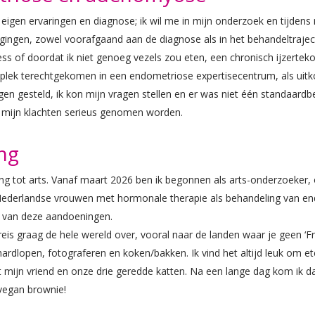
ijn eigen ervaringen en diagnose; ik wil me in mijn onderzoek en tijde
tdagingen, zowel voorafgaand aan de diagnose als in het behandeltrajec
s of doordat ik niet genoeg vezels zou eten, een chronisch ijzerteko
jne plek terechtgekomen in een endometriose expertisecentrum, als ui
en gesteld, ik kon mijn vragen stellen en er was niet één standaardbeh
at mijn klachten serieus genomen worden.
ing
ding tot arts. Vanaf maart 2026 ben ik begonnen als arts-onderzoeke
 Nederlandse vrouwen met hormonale therapie als behandeling van e
g van deze aandoeningen.
k reis graag de hele wereld over, vooral naar de landen waar je geen ‘F
rdlopen, fotograferen en koken/bakken. Ik vind het altijd leuk om et
mijn vriend en onze drie geredde katten. Na een lange dag kom ik dan
vegan brownie!