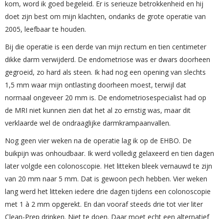
kom, word ik goed begeleid. Er is serieuze betrokkenheid en hij
doet zijn best om mijn klachten, ondanks de grote operatie van
2005, leefbaar te houden.
Bij die operatie is een derde van mijn rectum en tien centimeter
dikke darm verwijderd. De endometriose was er dwars doorheen
gegroeid, zo hard als steen. Ik had nog een opening van slechts
1,5 mm waar mijn ontlasting doorheen moest, terwijl dat
normaal ongeveer 20 mm is. De endometriosespecialist had op
de MRI niet kunnen zien dat het al zo ernstig was, maar dit
verklaarde wel de ondraaglijke darmkrampaanvallen.
Nog geen vier weken na de operatie lag ik op de EHBO. De
buikpijn was onhoudbaar. Ik werd volledig gelaxeerd en tien dagen
later volgde een colonoscopie. Het litteken bleek vernauwd te zijn
van 20 mm naar 5 mm. Dat is gewoon pech hebben. Vier weken
lang werd het litteken iedere drie dagen tijdens een colonoscopie
met 1 à 2 mm opgerekt. En dan vooraf steeds drie tot vier liter
Clean-Prep drinken. Niet te doen. Daar moet echt een alternatief