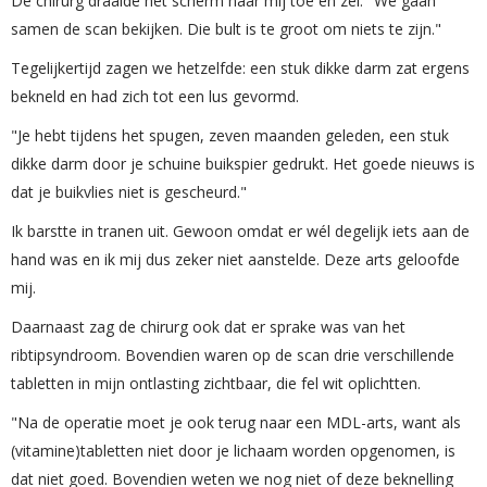
De chirurg draaide het scherm naar mij toe en zei: "We gaan
samen de scan bekijken. Die bult is te groot om niets te zijn."
Tegelijkertijd zagen we hetzelfde: een stuk dikke darm zat ergens
bekneld en had zich tot een lus gevormd.
"Je hebt tijdens het spugen, zeven maanden geleden, een stuk
dikke darm door je schuine buikspier gedrukt. Het goede nieuws is
dat je buikvlies niet is gescheurd."
Ik barstte in tranen uit. Gewoon omdat er wél degelijk iets aan de
hand was en ik mij dus zeker niet aanstelde. Deze arts geloofde
mij.
Daarnaast zag de chirurg ook dat er sprake was van het
ribtipsyndroom. Bovendien waren op de scan drie verschillende
tabletten in mijn ontlasting zichtbaar, die fel wit oplichtten.
"Na de operatie moet je ook terug naar een MDL-arts, want als
(vitamine)tabletten niet door je lichaam worden opgenomen, is
dat niet goed. Bovendien weten we nog niet of deze beknelling