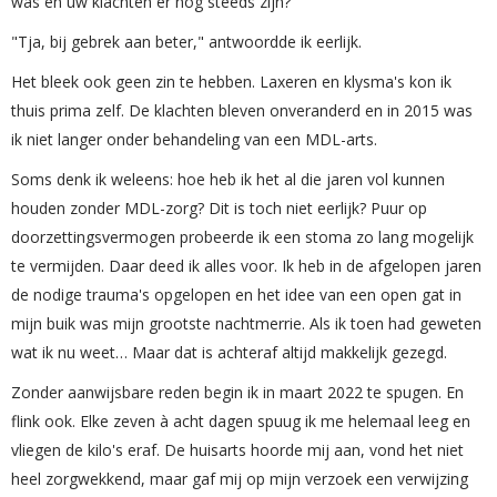
was en uw klachten er nog steeds zijn?"
"Tja, bij gebrek aan beter," antwoordde ik eerlijk.
Het bleek ook geen zin te hebben. Laxeren en klysma's kon ik
thuis prima zelf. De klachten bleven onveranderd en in 2015 was
ik niet langer onder behandeling van een MDL-arts.
Soms denk ik weleens: hoe heb ik het al die jaren vol kunnen
houden zonder MDL-zorg? Dit is toch niet eerlijk? Puur op
doorzettingsvermogen probeerde ik een stoma zo lang mogelijk
te vermijden. Daar deed ik alles voor. Ik heb in de afgelopen jaren
de nodige trauma's opgelopen en het idee van een open gat in
mijn buik was mijn grootste nachtmerrie. Als ik toen had geweten
wat ik nu weet… Maar dat is achteraf altijd makkelijk gezegd.
Zonder aanwijsbare reden begin ik in maart 2022 te spugen. En
flink ook. Elke zeven à acht dagen spuug ik me helemaal leeg en
vliegen de kilo's eraf. De huisarts hoorde mij aan, vond het niet
heel zorgwekkend, maar gaf mij op mijn verzoek een verwijzing