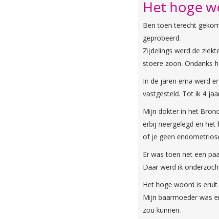
Het hoge wo
Ben toen terecht gekome
geprobeerd.
Zijdelings werd de ziek
stoere zoon. Ondanks h
In de jaren erna werd 
vastgesteld. Tot ik 4 j
Mijn dokter in het Bron
erbij neergelegd en het 
of je geen endometrios
Er was toen net een pa
Daar werd ik onderzocht
Het hoge woord is erui
Mijn baarmoeder was er
zou kunnen.