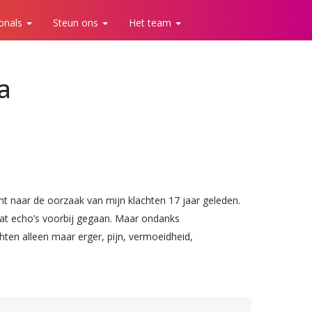
ionals
Steun ons
Het team
a
cht naar de oorzaak van mijn klachten 17 jaar geleden.
 wat echo’s voorbij gegaan. Maar ondanks
hten alleen maar erger, pijn, vermoeidheid,