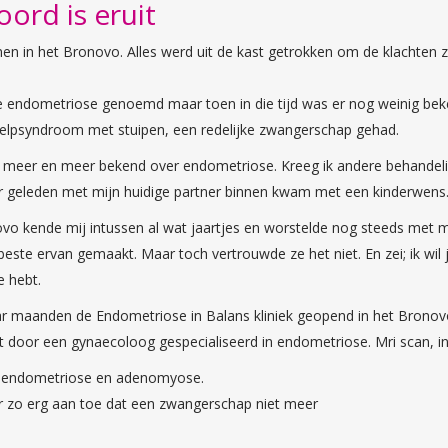
ord is eruit
n in het Bronovo. Alles werd uit de kast getrokken om de klachten z
te endometriose genoemd maar toen in die tijd was er nog weinig beke
elpsyndroom met stuipen, een redelijke zwangerschap gehad.
er meer en meer bekend over endometriose. Kreeg ik andere behandel
aar geleden met mijn huidige partner binnen kwam met een kinderwen
ovo kende mij intussen al wat jaartjes en worstelde nog steeds met mi
beste ervan gemaakt. Maar toch vertrouwde ze het niet. En zei; ik wil 
e hebt.
ar maanden de Endometriose in Balans kliniek geopend in het Bronov
 door een gynaecoloog gespecialiseerd in endometriose. Mri scan, i
t endometriose en adenomyose.
 zo erg aan toe dat een zwangerschap niet meer