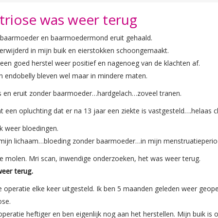
riose was weer terug
n baarmoeder en baarmoedermond eruit gehaald.
erwijderd in mijn buik en eierstokken schoongemaakt.
een goed herstel weer positief en nagenoeg van de klachten af.
n endobelly bleven wel maar in mindere maten.
s en eruit zonder baarmoeder…hardgelach…zoveel tranen.
een opluchting dat er na 13 jaar een ziekte is vastgesteld….helaas ch
ik weer bloedingen.
 mijn lichaam…bloeding zonder baarmoeder…in mijn menstruatieperio
e molen. Mri scan, inwendige onderzoeken, het was weer terug.
eer terug.
operatie elke keer uitgesteld. Ik ben 5 maanden geleden weer geoper
ose.
operatie heftiger en ben eigenlijk nog aan het herstellen. Mijn buik i