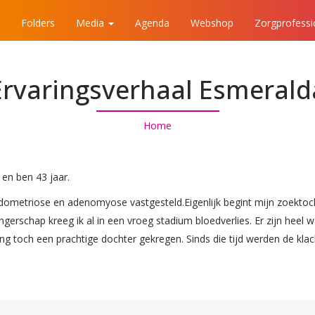
Folders
Media
Agenda
Webshop
Zorgprofess
Ervaringsverhaal Esmerald
Home
 en ben 43 jaar.
 endometriose en adenomyose vastgesteld.Eigenlijk begint mijn zoekto
ngerschap kreeg ik al in een vroeg stadium bloedverlies. Er zijn heel
ng toch een prachtige dochter gekregen. Sinds die tijd werden de klac