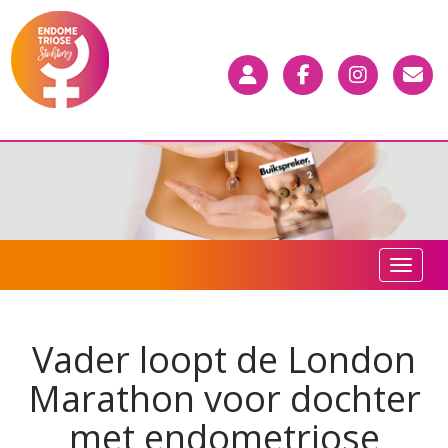
Toggle n
Vader loopt de London
Marathon voor dochter
met endometriose