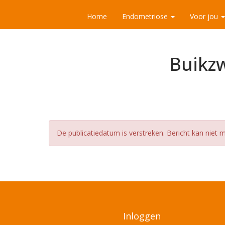
Home
Endometriose
Voor jou
Buikzw
De publicatiedatum is verstreken. Bericht kan niet
Inloggen