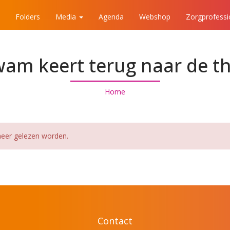
Folders
Media
Agenda
Webshop
Zorgprofess
am keert terug naar de t
Home
 meer gelezen worden.
Contact