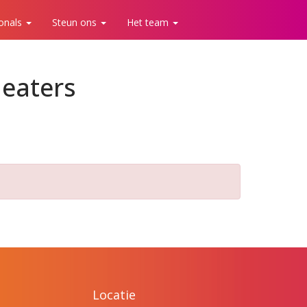
ionals
Steun ons
Het team
heaters
Locatie